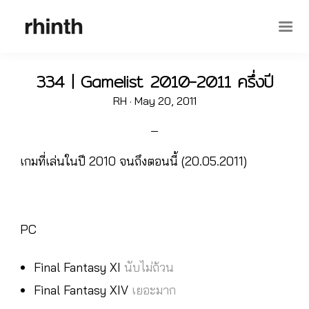
334 | Gamelist 2010-2011 ครึ่งปี
Posted
RH ·
May 20, 2011
on
เกมที่เล่นในปี 2010 จนถึงตอนนี้ (20.05.2011)
PC
Final Fantasy XI
นับไม่ถ้วน
Final Fantasy XIV
เยอะมาก