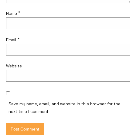
Name
*
Email
*
Website
Save my name, email, and website in this browser for the
next time I comment.