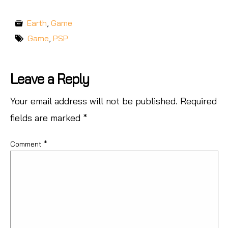
Earth
,
Game
Game
,
PSP
Leave a Reply
Your email address will not be published.
Required
fields are marked
*
Comment
*