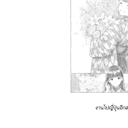
งานไปญี่ปุ่นอี