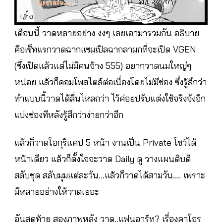
เดือนนี้ วาดหลายอย่าง งงๆ เลยเอามารวมกัน อธิบาย
คือเซ็ทแรกวาดฉากแซมเปิลฉากลามกที่จะเปิด VGEN
(ซึ่งเปิดแล้วแต่ไม่มีคนจ้าง 555) อยากวาดนมใหญ่ๆ
หน่อย แล้วก็คอมโพสไตล์ต่อเนื่องโดยไม่มีช่อง ซึ่งรู้สึกว่า
ทำแบบนี้วาดได้ลื่นไหลกว่า ไว้ค่อยปรับแต่งใช้จริงจังอีก
แบ่งช่องทีหลังรู้สึกว่าง่ายกว่าอีก
แล้วก็วาดโอกุริแคป 5 หน้า งานเป็น Private โชว์ได้
หน้าเดียว แล้วก็ตั้งใจจะวาด Daily ดู วางแผนดิบดี
สลับชุด สลับมุมแต่ละวัน…แล้วก็วาดได้สามวัน…. เพราะ
มีหลายอย่างให้วาดเยอะ
อันสุดท้าย สองภาพหลัง วาด..แฟนอาร์ท? เรื่องคาโอรุ