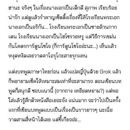
ฮานะ จริงๆ ในเรื่องนางเอกเป็นเด็กดี สุภาพ เรียบร้อย
น่ารัก แต่ดูแล้วรำคาญเซ็ตติ้งเรื่องที่ให้โรงเรียนพระเอก
นางเอกเป็นอริกัน… โรงเรียนพระเอกเป็นชายล้วนกาก
เดน โรงเรียนนางเอกเป็นไฮโซรวยหรู แต่วิธีการเขม่น
กันโคตรการ์ตูนโชโจ (ก็การ์ตูนโชโจอ่ะนะ…) เห็นแล้ว
หงุดหงิดเลยวาดคาโอรุโกะสายรุกแทน
แต่งบทพูดภาษาไทยก่อน แล้วแปลญี่ปุ่นด้วย Grok แล้ว
ก็พยายามเช็คให้เหมาะสมเท่าที่จะสามารถ ตอนเขียนบท
พูดก็สนุกดี ชอบแนวนี้ (ถากถาง เหยียดหยาม?) แต่พอ
ใส่แล้วรู้สึกตัวหนังสือเยอะจัง แน่นมาก จะว่าไปเป็นครั้ง
แรกที่เขียนบทพูดแบบเป็นเรื่องเป็นราวยาวๆ นะเนี่ย
วาดสามสี่หน้าได้เลย แต่ขี้เกียจอ่ะ…