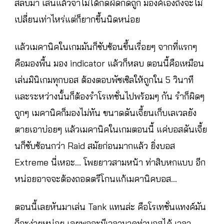
สลับมา เล่นแล้วจำไม่ได้กดผิดกดถูก มองค์เองถึงจะไม่
เปลี่ยนเท่าไหร่แต่ก็ยากขึ้นนิดหน่อย
แล้วเมคานิคในเกมมันก็ซับซ้อนขึ้นเรื่อยๆ จากที่แรกๆ
คือมองพื้น มอง indicator แล้วก็หลบ ตอนนี้คือเหมือน
เล่นมินิเกมทุกบอส ต้องตอบพัซเซิลให้ถูกใน 5 วินาที
และระหว่างนั้นก็ต้องรำโรเทชั่นไปพร้อมๆ กัน รำก็ผิดๆ
ถูกๆ เมคานิคก็มองไม่ทัน ขนาดดันเจี้ยนเก็บเลเวลยัง
ตายเอาบ่อยๆ แล้วเมคานิคในเกมตอนนี้ แค่บอสดันเจี้ย
นก็ซับซ้อนกว่า Raid สมัยก่อนมากแล้ว ยิ่งบอส
Extreme นี่เหอะ… โพยยาวสามหน้า ท่าสิบหกแบบ อีก
หน่อยอาจจะต้องถอดตรีโกนแก้เมคานิคบอส…
ตอนนี้เลยหันมาเล่น Tank แทนล่ะ คือโรเทชั่นแทงค์มัน
ก็จะง่ายหน่อย เลยพอจะมีเวลามาดูท่าบอสได้ เวลา