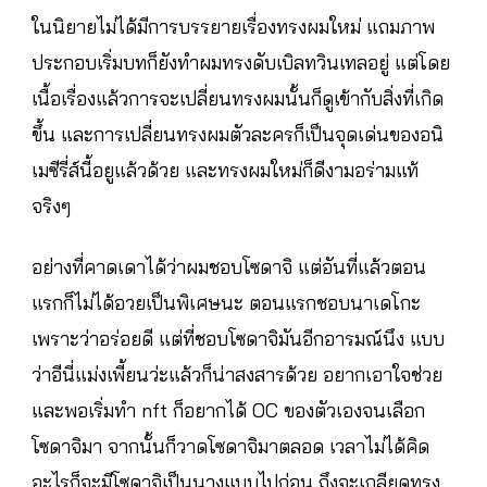
ในนิยายไม่ได้มีการบรรยายเรื่องทรงผมใหม่ แถมภาพ
ประกอบเริ่มบทก็ยังทำผมทรงดับเบิลทวินเทลอยู่ แต่โดย
เนื้อเรื่องแล้วการจะเปลี่ยนทรงผมนั้นก็ดูเข้ากับสิ่งที่เกิด
ขึ้น และการเปลี่ยนทรงผมตัวละครก็เป็นจุดเด่นของอนิ
เมซีรี่ส์นี้อยูแล้วด้วย และทรงผมใหม่ก็ดีงามอร่ามแท้
จริงๆ
อย่างที่คาดเดาได้ว่าผมชอบโซดาจิ แต่อันที่แล้วตอน
แรกก็ไม่ได้อวยเป็นพิเศษนะ ตอนแรกชอบนาเดโกะ
เพราะว่าอร่อยดี แต่ที่ชอบโซดาจิมันอีกอารมณ์นึง แบบ
ว่าอีนี่แม่งเพี้ยนว่ะแล้วก็น่าสงสารด้วย อยากเอาใจช่วย
และพอเริ่มทำ nft ก็อยากได้ OC ของตัวเองจนเลือก
โซดาจิมา จากนั้นก็วาดโซดาจิมาตลอด เวลาไม่ได้คิด
อะไรก็จะมีโซดาจิเป็นนางแบบไปก่อน ถึงจะเกลียดทรง