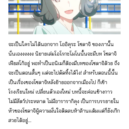
จะเป็นใครไม่ได้นอกจาก โออิคุระ โซดาจิ ของเรานั้น
นั่นเองงงงงง นิยายเล่มโอโรกะโมโนนั้นจะมีบท โซดาจิ
เฟียสโก้อยู่ พอทำเป็นอนิเมก็ต้องมีบทของโซดาจิด้วย ถึง
จะเป็นตอนสั้นๆ แต่จะไปตัดทิ้งได้ไง! สำหรับตอนนี้นั้น
เป็นเรื่องของโซดาจิหลังย้ายออกจากเมืองไป ก็เข้า
โรงเรียนใหม่ เปลี่ยนตัวเองใหม่ บทนี้จะค่อนข้างกาว
ไม่มีสัตว์ประหลาด ไม่มีอารารากิคุง เป็นการบรรยายใน
หัวของโซดาจิผู้ความมั่นใจติดลบห้าล้านแต้มแต่ก็ยังเก๊ก
สวยได้อยู่…