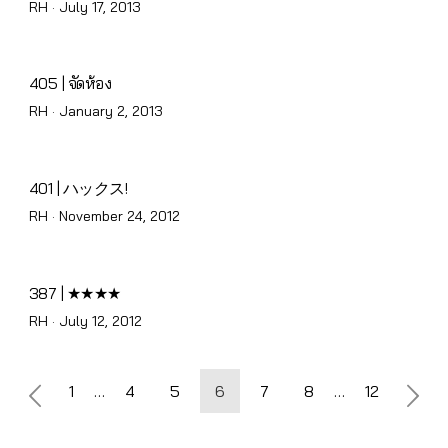
Posted
RH ·
July 17, 2013
on
405 | จัดห้อง
Posted
RH ·
January 2, 2013
on
401 | ハックス!
Posted
RH ·
November 24, 2012
on
387 | ★★★★
Posted
RH ·
July 12, 2012
on
Posts
1
…
4
5
6
7
8
…
12
pagination